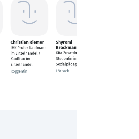
Christian Riemer
Shyromi
Kathrin Temme
Brockmann
IHK Prüfer Kaufmann
Verkäuferin im
Kita Zusatzkraft und
im Einzelhandel /
Einzelhandel in einem
Studentin im Fach
Kauffrau im
Delikatess Laden für
Sozialpädagogik
Einzelhandel
landspezialitäten
Lörrach
Roggentin
Bad Rothenfelde,
Niedersachsen,
Deutschland