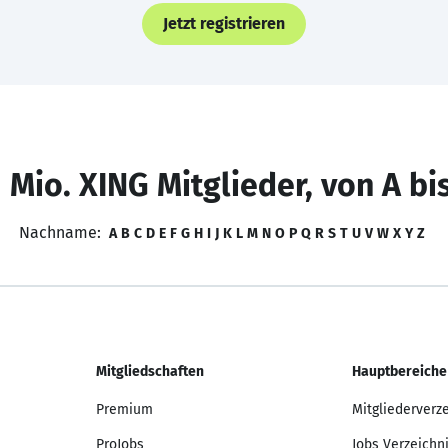
Jetzt registrieren
 Mio. XING Mitglieder, von A bi
Nachname:
A
B
C
D
E
F
G
H
I
J
K
L
M
N
O
P
Q
R
S
T
U
V
W
X
Y
Z
Mitgliedschaften
Hauptbereiche
Premium
Mitgliederverz
ProJobs
Jobs Verzeichn