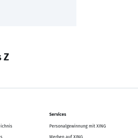
s Z
Services
eichnis
Personalgewinnung mit XING
is
Werben auf XING