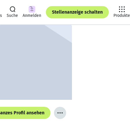
Stellenanzeige schalten
ts
Suche
Anmelden
Produkte
anzes Profil ansehen