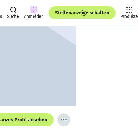
Stellenanzeige schalten
ts
Suche
Anmelden
Produkte
anzes Profil ansehen