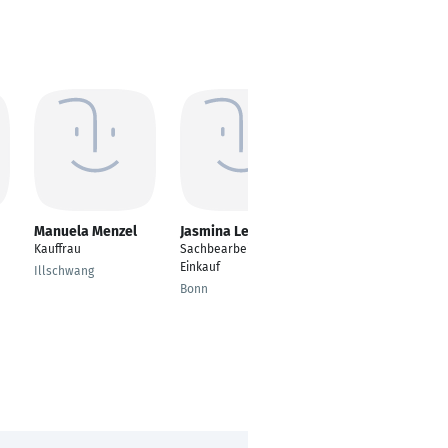
Manuela Menzel
Jasmina Lenz
Thorsten Pungs
Kauffrau
Sachbearbeiterin
Einkaufssachbearbeit
Einkauf
er
Illschwang
Bonn
Mönchengladbach