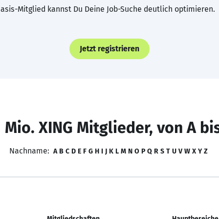
asis-Mitglied kannst Du Deine Job-Suche deutlich optimieren.
Jetzt registrieren
 Mio. XING Mitglieder, von A bi
Nachname:
A
B
C
D
E
F
G
H
I
J
K
L
M
N
O
P
Q
R
S
T
U
V
W
X
Y
Z
Mitgliedschaften
Hauptbereiche