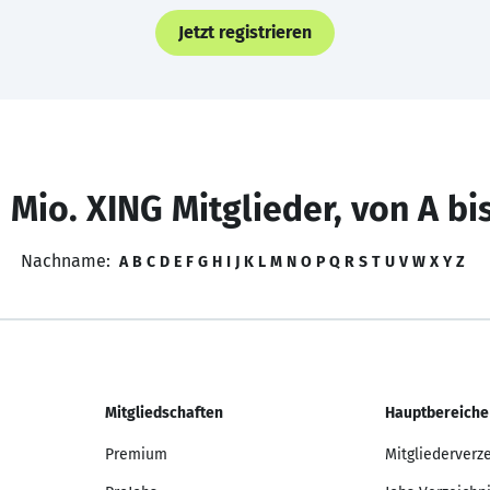
Jetzt registrieren
 Mio. XING Mitglieder, von A bi
Nachname:
A
B
C
D
E
F
G
H
I
J
K
L
M
N
O
P
Q
R
S
T
U
V
W
X
Y
Z
Mitgliedschaften
Hauptbereiche
Premium
Mitgliederverz