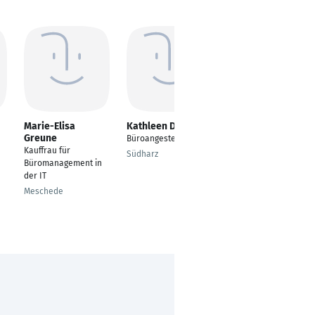
Marie-Elisa
Kathleen Dorow
Laura Garrubba
Greune
Büroangestellte
Kauffrau für
Kauffrau für
Büromanagement
Südharz
Büromanagement in
Wien
der IT
Meschede