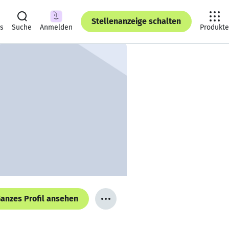
Stellenanzeige schalten
ts
Suche
Anmelden
Produkte
anzes Profil ansehen