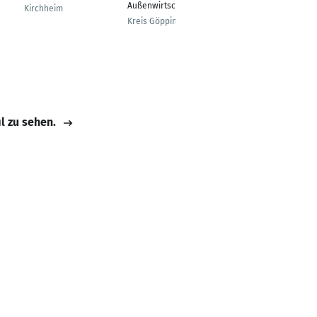
Außenwirtschaft
ichsleiterin
Kirchheim
Kreis Göppingen
Landshut
il zu sehen.