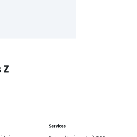
s Z
Services