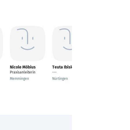
Nicole Möbius
Teuta Ibiska
Bianka Steinbrink
Praxisanleiterin
---
Arzthelferin/Altenpfle
ge/
Memmingen
Nürtingen
Hygienebeauftragte
Dortmund