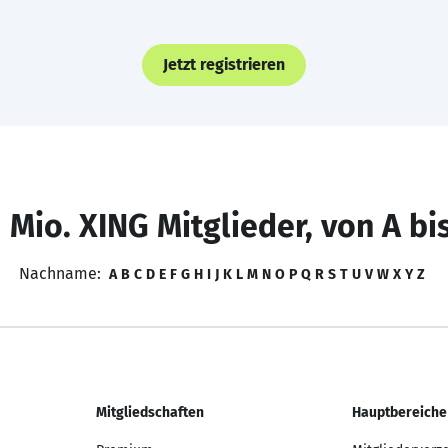
Jetzt registrieren
 Mio. XING Mitglieder, von A bi
Nachname:
A
B
C
D
E
F
G
H
I
J
K
L
M
N
O
P
Q
R
S
T
U
V
W
X
Y
Z
Mitgliedschaften
Hauptbereiche