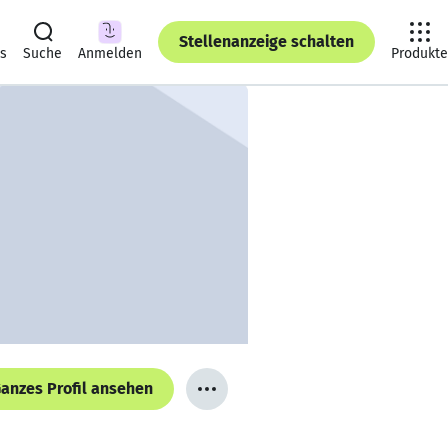
Stellenanzeige schalten
ts
Suche
Anmelden
Produkte
anzes Profil ansehen