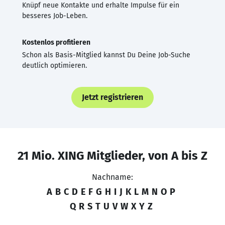
Knüpf neue Kontakte und erhalte Impulse für ein
besseres Job-Leben.
Kostenlos profitieren
Schon als Basis-Mitglied kannst Du Deine Job-Suche
deutlich optimieren.
Jetzt registrieren
21 Mio. XING Mitglieder, von A bis Z
Nachname:
A
B
C
D
E
F
G
H
I
J
K
L
M
N
O
P
Q
R
S
T
U
V
W
X
Y
Z