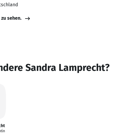
tschland
e zu sehen.
andere Sandra Lamprecht?
cht
tin