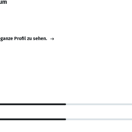
ium
n
 ganze Profil zu sehen.