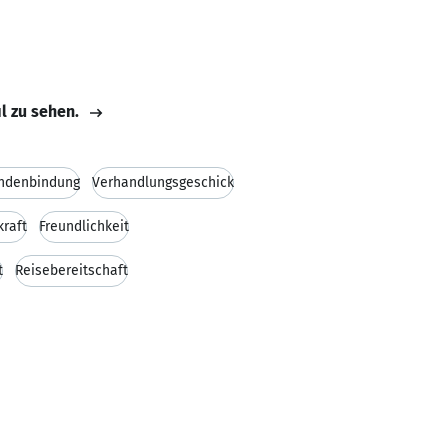
il zu sehen.
ndenbindung
Verhandlungsgeschick
raft
Freundlichkeit
t
Reisebereitschaft