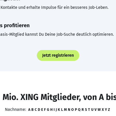
Kontakte und erhalte Impulse für ein besseres Job-Leben.
s profitieren
asis-Mitglied kannst Du Deine Job-Suche deutlich optimieren.
Jetzt registrieren
 Mio. XING Mitglieder, von A bi
Nachname:
A
B
C
D
E
F
G
H
I
J
K
L
M
N
O
P
Q
R
S
T
U
V
W
X
Y
Z