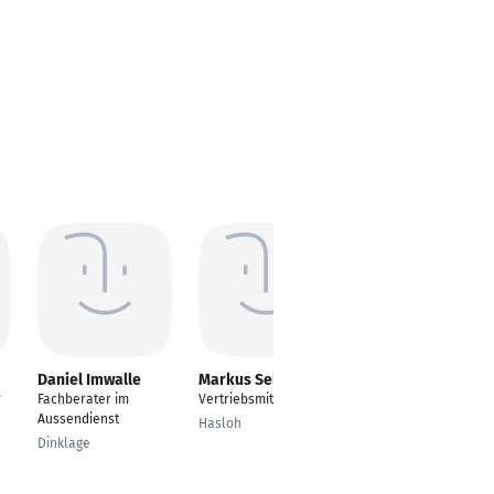
Daniel Imwalle
Markus Seher
Björn Viets
r
Fachberater im
Vertriebsmitarbeiter
Berufsbegleitende
Aussendienst
Ausbildung
Hasloh
Systemischer Berater
Dinklage
Augsburg