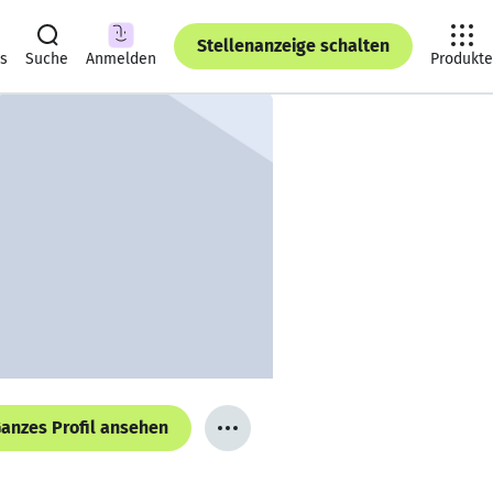
Stellenanzeige schalten
ts
Suche
Anmelden
Produkte
anzes Profil ansehen