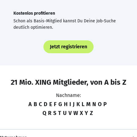
Kostenlos profitieren
Schon als Basis-Mitglied kannst Du Deine Job-Suche
deutlich optimieren.
Jetzt registrieren
21 Mio. XING Mitglieder, von A bis Z
Nachname:
A
B
C
D
E
F
G
H
I
J
K
L
M
N
O
P
Q
R
S
T
U
V
W
X
Y
Z