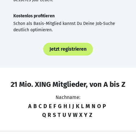
Kostenlos profitieren
Schon als Basis-Mitglied kannst Du Deine Job-Suche
deutlich optimieren.
Jetzt registrieren
21 Mio. XING Mitglieder, von A bis Z
Nachname:
A
B
C
D
E
F
G
H
I
J
K
L
M
N
O
P
Q
R
S
T
U
V
W
X
Y
Z