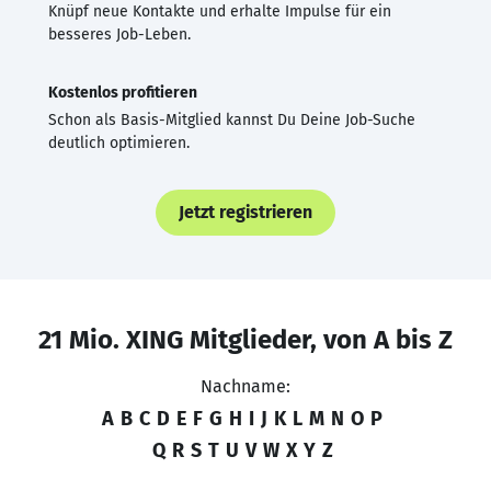
Knüpf neue Kontakte und erhalte Impulse für ein
besseres Job-Leben.
Kostenlos profitieren
Schon als Basis-Mitglied kannst Du Deine Job-Suche
deutlich optimieren.
Jetzt registrieren
21 Mio. XING Mitglieder, von A bis Z
Nachname:
A
B
C
D
E
F
G
H
I
J
K
L
M
N
O
P
Q
R
S
T
U
V
W
X
Y
Z