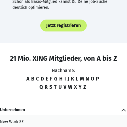
Schon als Basis-Mitglied kannst Du Deine Job-Suche
deutlich optimieren.
Jetzt registrieren
21 Mio. XING Mitglieder, von A bis Z
Nachname:
A
B
C
D
E
F
G
H
I
J
K
L
M
N
O
P
Q
R
S
T
U
V
W
X
Y
Z
Unternehmen
New Work SE