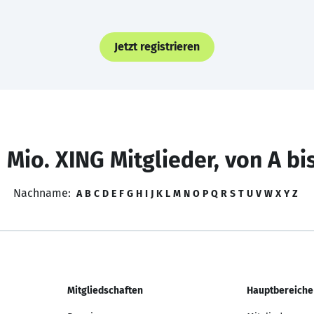
Jetzt registrieren
 Mio. XING Mitglieder, von A bi
Nachname:
A
B
C
D
E
F
G
H
I
J
K
L
M
N
O
P
Q
R
S
T
U
V
W
X
Y
Z
Mitgliedschaften
Hauptbereiche