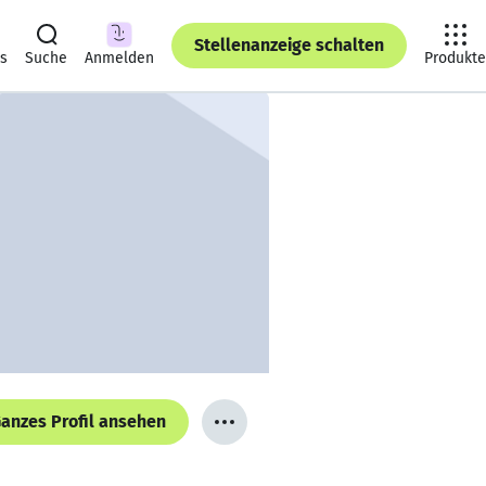
Stellenanzeige schalten
ts
Suche
Anmelden
Produkte
anzes Profil ansehen