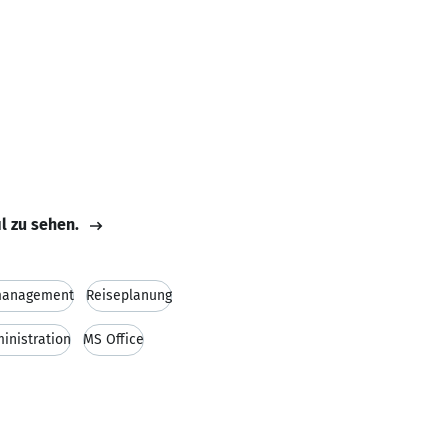
il zu sehen.
management
Reiseplanung
inistration
MS Office