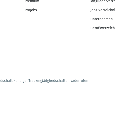
Premium
Mitgliederverz
ProJobs
Jobs Verzeichn
Unternehmen
Berufsverzeich
edschaft kündigen
Tracking
Mitgliedschaften widerrufen