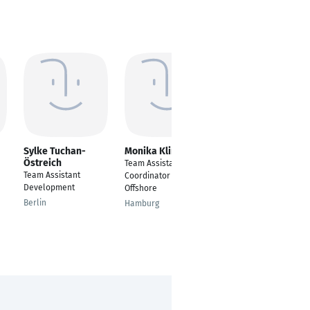
Sylke Tuchan-
Monika Klintzsch
Laura Cameselle
Östreich
Team Assistant &
Team Assistant
Team Assistant
Coordinator - BA Wind
Wien
Development
Offshore
Berlin
Hamburg