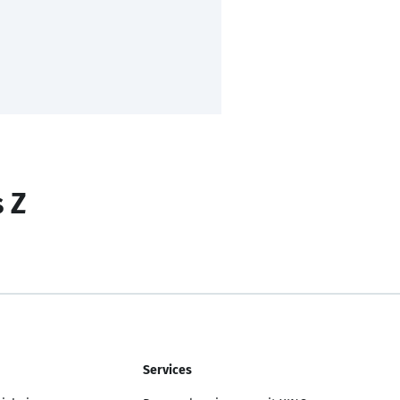
s Z
Services