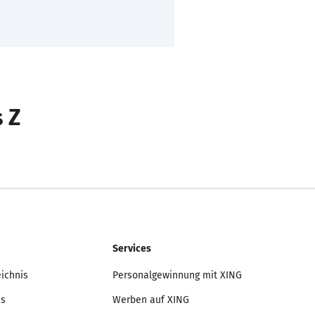
s Z
Services
eichnis
Personalgewinnung mit XING
is
Werben auf XING