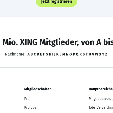
Jetzt registrieren
 Mio. XING Mitglieder, von A bi
Nachname:
A
B
C
D
E
F
G
H
I
J
K
L
M
N
O
P
Q
R
S
T
U
V
W
X
Y
Z
Mitgliedschaften
Hauptbereiche
Premium
Mitgliederverz
ProJobs
Jobs Verzeichn