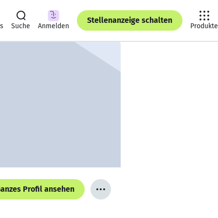
Stellenanzeige schalten
ts
Suche
Anmelden
Produkte
anzes Profil ansehen