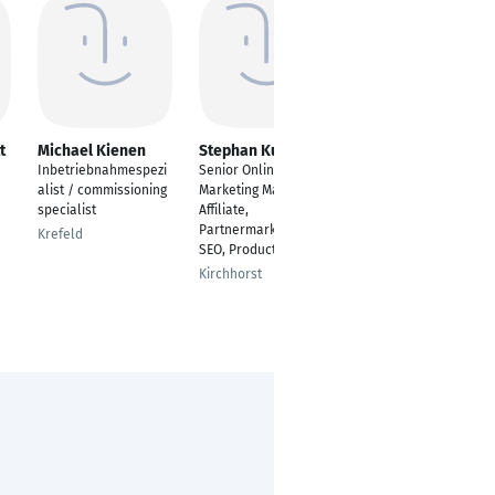
t
Michael Kienen
Stephan Kunze
Oliver Hetkamp
Inbetriebnahmespezi
Senior Online
Technischer Property
alist / commissioning
Marketing Manager -
Manager
specialist
Affiliate,
Düsseldorf
Partnermarketing,
Krefeld
SEO, ProductData
Kirchhorst