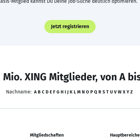
asis-Mitglied kannst Du Deine Job-Suche deutlich optimieren.
Jetzt registrieren
 Mio. XING Mitglieder, von A bi
Nachname:
A
B
C
D
E
F
G
H
I
J
K
L
M
N
O
P
Q
R
S
T
U
V
W
X
Y
Z
Mitgliedschaften
Hauptbereiche