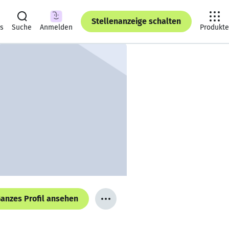
Stellenanzeige schalten
ts
Suche
Anmelden
Produkte
anzes Profil ansehen