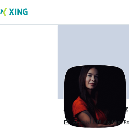
Sandra Rodriguez
Angestellt, Filialleiterin