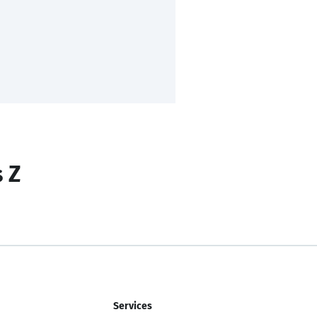
s Z
Services