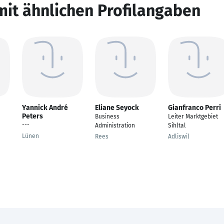
mit ähnlichen Profilangaben
Yannick André
Eliane Seyock
Gianfranco Perri
Peters
Business
Leiter Marktgebiet
---
Administration
Sihltal
Lünen
Rees
Adliswil