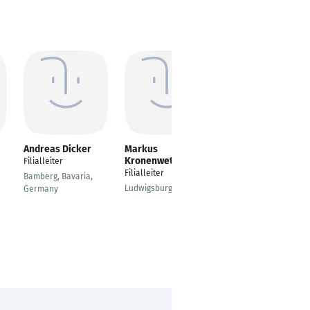
Andreas Dicker
Markus
Marc Schreier
Kronenwett
Filialleiter
Konstruktionsmechan
Filialleiter
iker, Qualitätsprüfer,
Bamberg, Bavaria,
Disponent, Facility
Ludwigsburg
Germany
Manager
Biberach