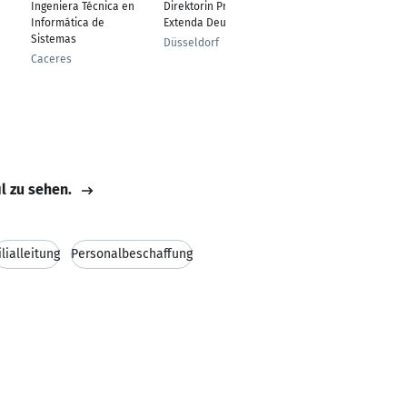
Ingeniera Técnica en
Direktorin Projekt
Postdoctoral
Informática de
Extenda Deutschland
researcher
Sistemas
Düsseldorf
Hamburg
Caceres
il zu sehen.
ilialleitung
Personalbeschaffung