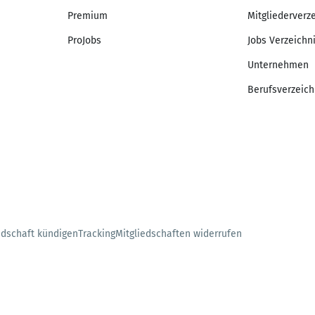
Premium
Mitgliederverz
ProJobs
Jobs Verzeichn
Unternehmen
Berufsverzeich
edschaft kündigen
Tracking
Mitgliedschaften widerrufen