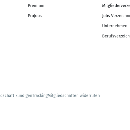
Premium
Mitgliederverz
ProJobs
Jobs Verzeichn
Unternehmen
Berufsverzeich
edschaft kündigen
Tracking
Mitgliedschaften widerrufen