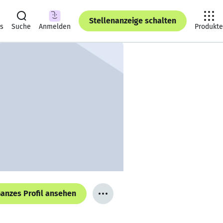
Stellenanzeige schalten
ts
Suche
Anmelden
Produkte
anzes Profil ansehen