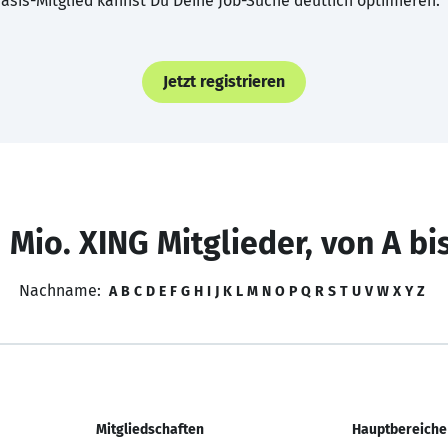
asis-Mitglied kannst Du Deine Job-Suche deutlich optimieren.
Jetzt registrieren
 Mio. XING Mitglieder, von A bi
Nachname:
A
B
C
D
E
F
G
H
I
J
K
L
M
N
O
P
Q
R
S
T
U
V
W
X
Y
Z
Mitgliedschaften
Hauptbereiche