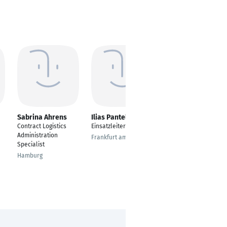
Sabrina Ahrens
Ilias Pantelidis
Andreas
Hachmann
Contract Logistics
Einsatzleiter
Head of Operations
Administration
Frankfurt am Main
Enablement
Specialist
Schwäbisch Gmünd
Hamburg