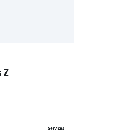
s Z
Services