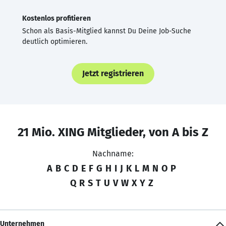
Kostenlos profitieren
Schon als Basis-Mitglied kannst Du Deine Job-Suche
deutlich optimieren.
Jetzt registrieren
21 Mio. XING Mitglieder, von A bis Z
Nachname:
A
B
C
D
E
F
G
H
I
J
K
L
M
N
O
P
Q
R
S
T
U
V
W
X
Y
Z
Unternehmen