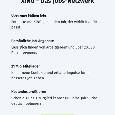
XING – Das Jobs-Netzwerk
Über eine Million Jobs
Entdecke mit XING genau den Job, der wirklich zu Dir
passt.
Persönliche Job-Angebote
Lass Dich finden von Arbeitgebern und über 20.000
Recruiter·innen.
21 Mio. Mitglieder
Knüpf neue Kontakte und erhalte Impulse für ein
besseres Job-Leben.
Kostenlos profitieren
Schon als Basis-Mitglied kannst Du Deine Job-Suche
deutlich optimieren.