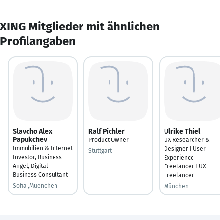
XING Mitglieder mit ähnlichen
Profilangaben
Slavcho Alex
Ralf Pichler
Ulrike Thiel
Papukchev
Product Owner
UX Researcher &
Immobilien & Internet
Designer I User
Stuttgart
Investor, Business
Experience
Angel, Digital
Freelancer I UX
Business Consultant
Freelancer
Sofia ,Muenchen
München