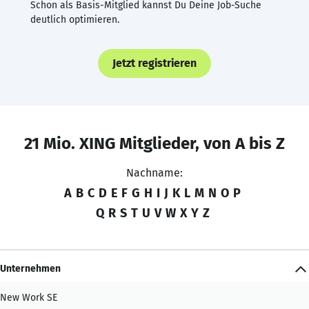
Schon als Basis-Mitglied kannst Du Deine Job-Suche
deutlich optimieren.
Jetzt registrieren
21 Mio. XING Mitglieder, von A bis Z
Nachname:
A
B
C
D
E
F
G
H
I
J
K
L
M
N
O
P
Q
R
S
T
U
V
W
X
Y
Z
Unternehmen
New Work SE