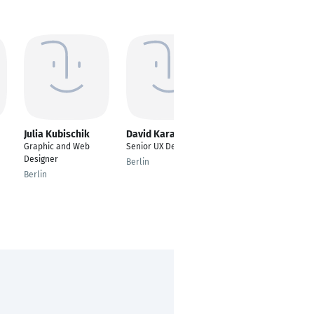
Julia Kubischik
David Karathomas
Leo Partus
Graphic and Web
Senior UX Designer
Graphic designer and
Designer
illustrator
Berlin
Berlin
Saint Petersburg