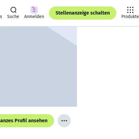
Stellenanzeige schalten
ts
Suche
Anmelden
Produkte
anzes Profil ansehen