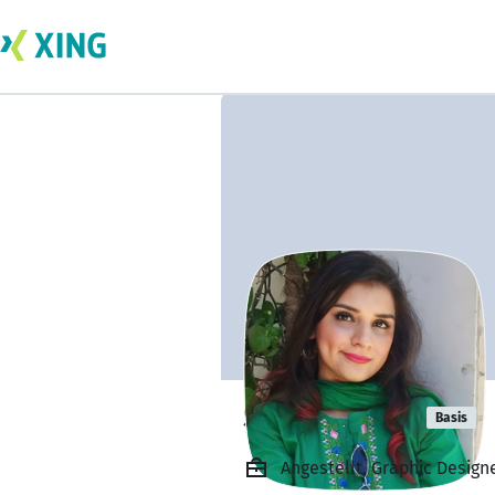
Sania Amjad
Basis
Angestellt, Graphic Design