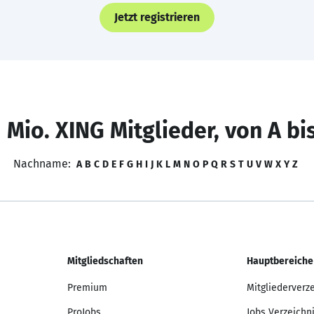
Jetzt registrieren
 Mio. XING Mitglieder, von A bi
Nachname:
A
B
C
D
E
F
G
H
I
J
K
L
M
N
O
P
Q
R
S
T
U
V
W
X
Y
Z
Mitgliedschaften
Hauptbereiche
Premium
Mitgliederverz
ProJobs
Jobs Verzeichn