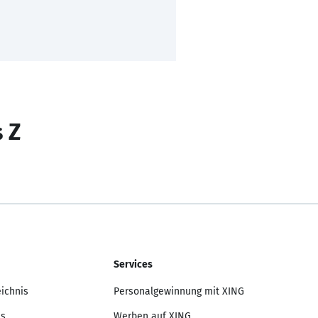
s Z
Services
eichnis
Personalgewinnung mit XING
is
Werben auf XING