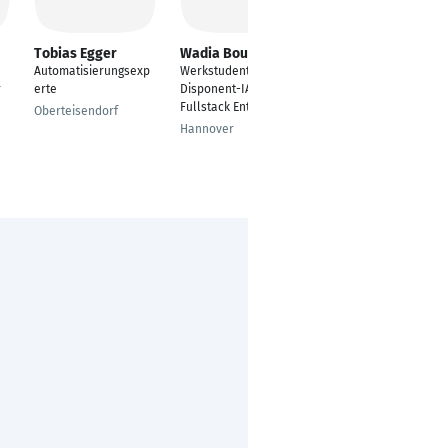
Tobias Egger
Wadia Bouabid
Johannes Gross
Automatisierungsexp
Werkstudent:
Elektrokonstrukteur
r
erte
Disponent-IAV-S +
Zimmern ob Rottweil
Fullstack Entwickler
Oberteisendorf
Hannover