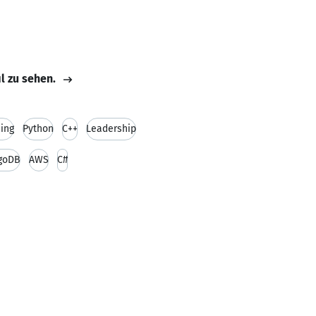
il zu sehen.
ing
Python
C++
Leadership
goDB
AWS
C#