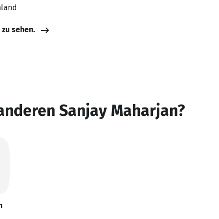
hland
e zu sehen.
 anderen Sanjay Maharjan?
n