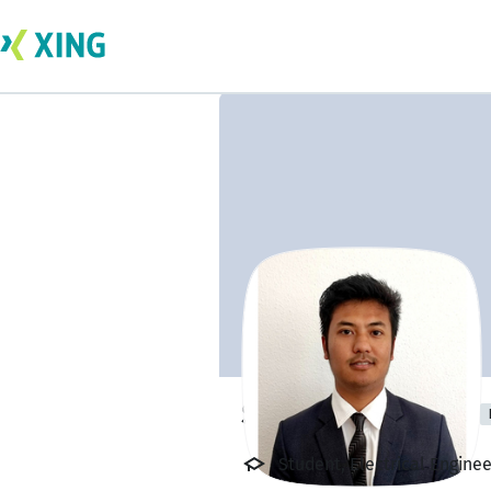
Sanjay Maharjan
Student, Electrical Engine