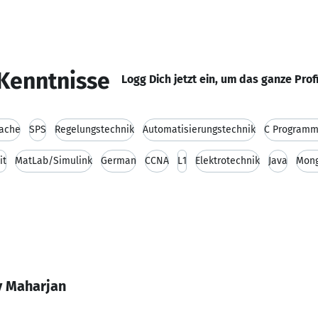
Kenntnisse
Logg Dich jetzt ein, um das ganze Prof
rache
SPS
Regelungstechnik
Automatisierungstechnik
C Programm
it
MatLab/Simulink
German
CCNA
L1
Elektrotechnik
Java
Mon
y Maharjan