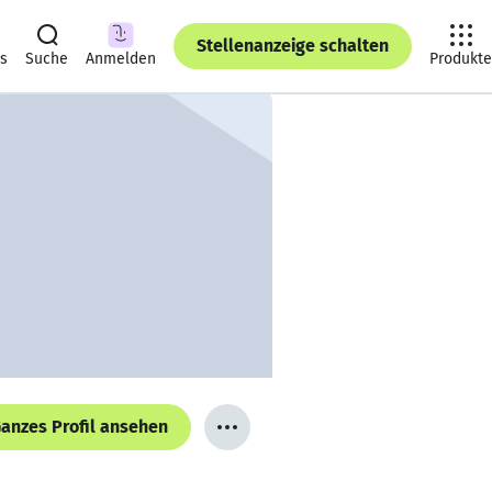
Stellenanzeige schalten
ts
Suche
Anmelden
Produkte
anzes Profil ansehen