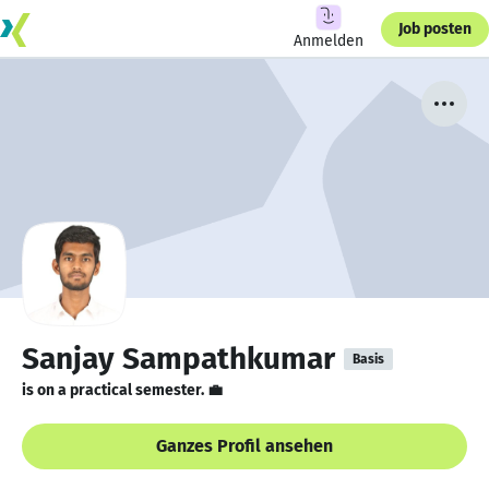
Job posten
Anmelden
Sanjay Sampathkumar
Basis
is on a practical semester. 💼
Ganzes Profil ansehen