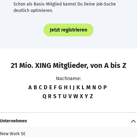
Schon als Basis-Mitglied kannst Du Deine Job-Suche
deutlich optimieren.
Jetzt registrieren
21 Mio. XING Mitglieder, von A bis Z
Nachname:
A
B
C
D
E
F
G
H
I
J
K
L
M
N
O
P
Q
R
S
T
U
V
W
X
Y
Z
Unternehmen
New Work SE