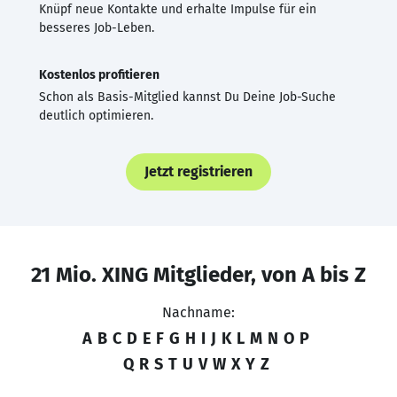
Knüpf neue Kontakte und erhalte Impulse für ein
besseres Job-Leben.
Kostenlos profitieren
Schon als Basis-Mitglied kannst Du Deine Job-Suche
deutlich optimieren.
Jetzt registrieren
21 Mio. XING Mitglieder, von A bis Z
Nachname:
A
B
C
D
E
F
G
H
I
J
K
L
M
N
O
P
Q
R
S
T
U
V
W
X
Y
Z