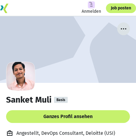
Job posten
Anmelden
Sanket Muli
Basis
Ganzes Profil ansehen
Angestellt, DevOps Consultant, Deloitte (USI)