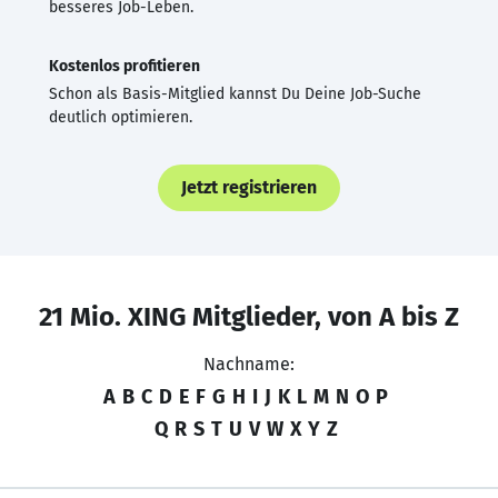
besseres Job-Leben.
Kostenlos profitieren
Schon als Basis-Mitglied kannst Du Deine Job-Suche
deutlich optimieren.
Jetzt registrieren
21 Mio. XING Mitglieder, von A bis Z
Nachname:
A
B
C
D
E
F
G
H
I
J
K
L
M
N
O
P
Q
R
S
T
U
V
W
X
Y
Z