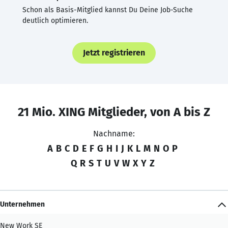
Schon als Basis-Mitglied kannst Du Deine Job-Suche
deutlich optimieren.
Jetzt registrieren
21 Mio. XING Mitglieder, von A bis Z
Nachname:
A
B
C
D
E
F
G
H
I
J
K
L
M
N
O
P
Q
R
S
T
U
V
W
X
Y
Z
Unternehmen
New Work SE