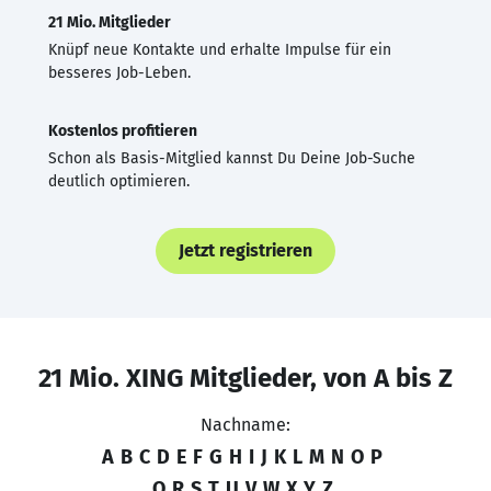
21 Mio. Mitglieder
Knüpf neue Kontakte und erhalte Impulse für ein
besseres Job-Leben.
Kostenlos profitieren
Schon als Basis-Mitglied kannst Du Deine Job-Suche
deutlich optimieren.
Jetzt registrieren
21 Mio. XING Mitglieder, von A bis Z
Nachname:
A
B
C
D
E
F
G
H
I
J
K
L
M
N
O
P
Q
R
S
T
U
V
W
X
Y
Z