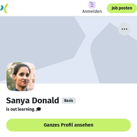
Job posten
Anmelden
Sanya Donald
Basis
is out learning. 🎓
Ganzes Profil ansehen