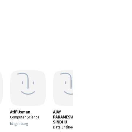
Atif Usman
AJAY
Yigit Baran KAKCA
PARAMESWARAN
Computer Science
---
SINDHU
Magdeburg
Istanbul
Data Engineer