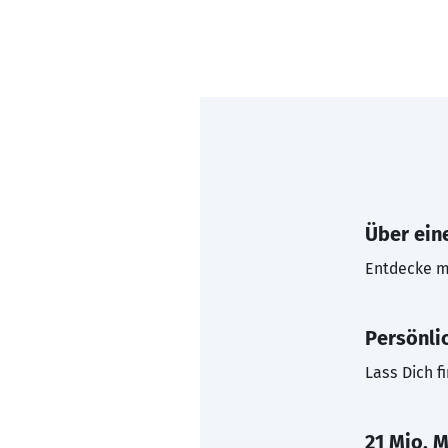
Über eine
Entdecke mi
Persönli
Lass Dich f
21 Mio. M