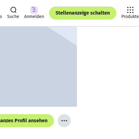
Stellenanzeige schalten
ts
Suche
Anmelden
Produkte
anzes Profil ansehen