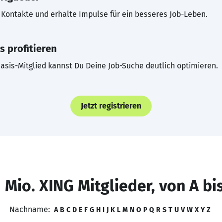
Kontakte und erhalte Impulse für ein besseres Job-Leben.
s profitieren
asis-Mitglied kannst Du Deine Job-Suche deutlich optimieren.
Jetzt registrieren
 Mio. XING Mitglieder, von A bi
Nachname:
A
B
C
D
E
F
G
H
I
J
K
L
M
N
O
P
Q
R
S
T
U
V
W
X
Y
Z