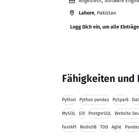
Angestellt, Software Engine
Lahore
, Pakistan
Logg Dich ein, um alle Einträg
Fähigkeiten und 
Python
Python pandas
PySpark
Dat
MySQL
Git
PostgreSQL
Website De
FastAPI
RedisDB
TDD
Agile
Panda