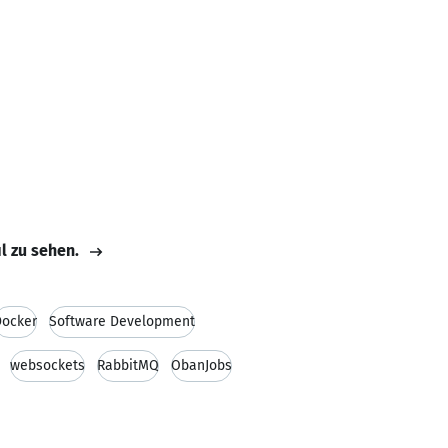
il zu sehen.
Docker
Software Development
websockets
RabbitMQ
ObanJobs