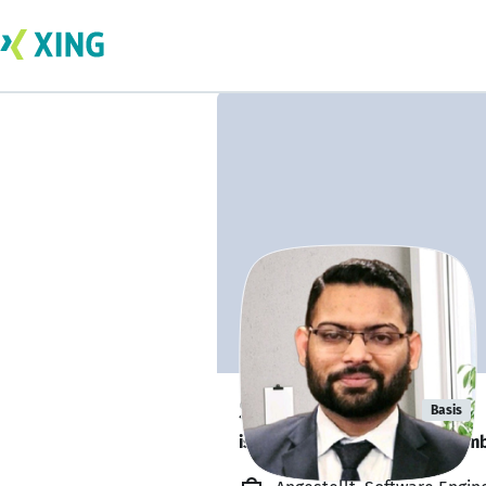
Saqib Aleem
Basis
is looking for a new team memb