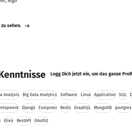
er, Algo
e zu sehen.
Kenntnisse
Logg Dich jetzt ein, um das ganze Prof
a Analysis
Big Data Analytics
Software
Linux
Application
SQL
velopment
Django
Computer
Redis
GraphQL
MongoDB
postgres
s
Elixir
RestAPI
OAuth2