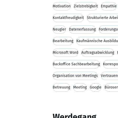
Motivation
Zielstrebigkeit
Empathie
Kontaktfreudigkeit
Strukturierte Arbe
Neugier
Datenerfassung
Forderung
Bearbeitung
Kaufmännische Ausbild
Microsoft Word
Auftragsabwicklung
Backoffice Sachbearbeitung
Korresp
Organisation von Meetings
Vertrauen
Betreuung
Meeting
Google
Büroser
Werdegang