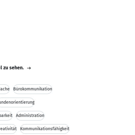
il zu sehen.
rache
Bürokommunikation
undenorientierung
barkeit
Administration
reativität
Kommunikationsfähigkeit