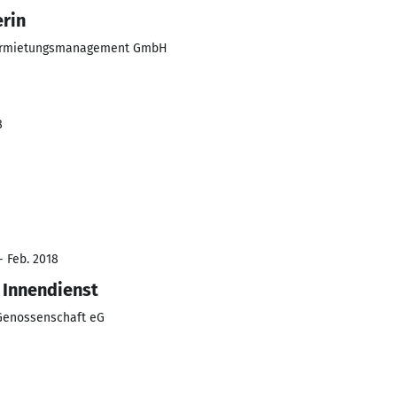
rin
. Vermietungsmanagement GmbH
8
- Feb. 2018
 Innendienst
Genossenschaft eG