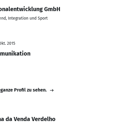
rsonalentwicklung GmbH
end, Integration und Sport
Okt. 2015
mmunikation
 ganze Profil zu sehen.
na da Venda Verdelho