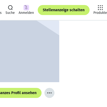
Stellenanzeige schalten
ts
Suche
Anmelden
Produkte
anzes Profil ansehen