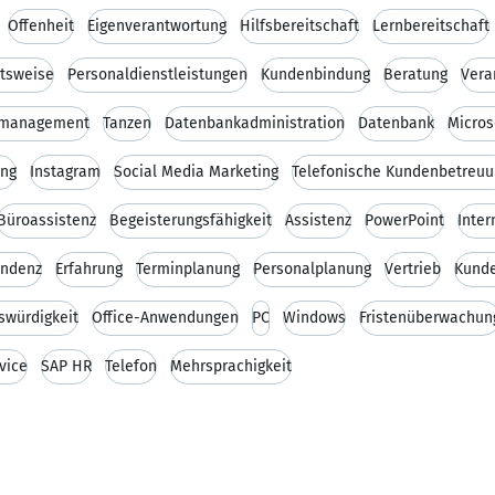
Offenheit
Eigenverantwortung
Hilfsbereitschaft
Lernbereitschaft
itsweise
Personaldienstleistungen
Kundenbindung
Beratung
Vera
smanagement
Tanzen
Datenbankadministration
Datenbank
Micros
ung
Instagram
Social Media Marketing
Telefonische Kundenbetreuu
Büroassistenz
Begeisterungsfähigkeit
Assistenz
PowerPoint
Inter
ondenz
Erfahrung
Terminplanung
Personalplanung
Vertrieb
Kunde
swürdigkeit
Office-Anwendungen
PC
Windows
Fristenüberwachun
vice
SAP HR
Telefon
Mehrsprachigkeit