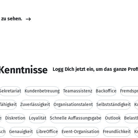
e zu sehen.
Kenntnisse
Logg Dich jetzt ein, um das ganze Prof
Sekretariat
Kundenbetreuung
Teamassistenz
Backoffice
Fremdsp
ähigkeit
Zuverlässigkeit
Organisationstalent
Selbstständigkeit
K
e
Diskretion
Loyalität
Schnelle Auffassungsgabe
Outlook
Belast
sch
Genauigkeit
LibreOffice
Event-Organisation
Freundlichkeit
K