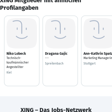
XING Mitglieder mit ähnlichen
Profilangaben
Niko Lobeck
Dragana Gajic
Ann-Kathrin Spat
Technisch-
---
Marketing Manageri
kaufmännischer
Spreitenbach
Stuttgart
Angestellter
Kiel
XING – Das Jobs-Netzwerk