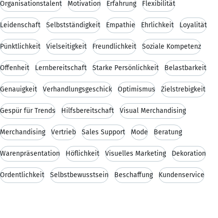
Organisationstalent
Motivation
Erfahrung
Flexibilität
Leidenschaft
Selbstständigkeit
Empathie
Ehrlichkeit
Loyalität
Pünktlichkeit
Vielseitigkeit
Freundlichkeit
Soziale Kompetenz
Offenheit
Lernbereitschaft
Starke Persönlichkeit
Belastbarkeit
Genauigkeit
Verhandlungsgeschick
Optimismus
Zielstrebigkeit
Gespür für Trends
Hilfsbereitschaft
Visual Merchandising
Merchandising
Vertrieb
Sales Support
Mode
Beratung
Warenpräsentation
Höflichkeit
Visuelles Marketing
Dekoration
Ordentlichkeit
Selbstbewusstsein
Beschaffung
Kundenservice