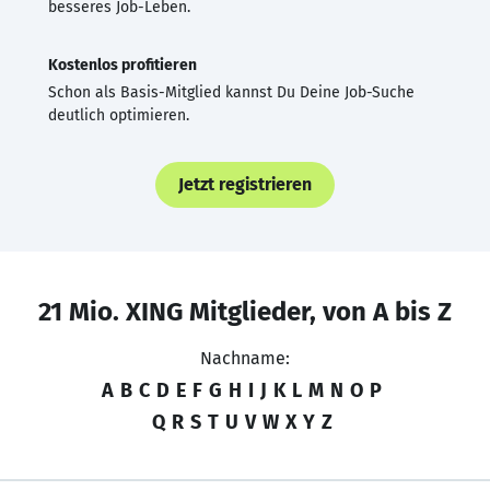
besseres Job-Leben.
Kostenlos profitieren
Schon als Basis-Mitglied kannst Du Deine Job-Suche
deutlich optimieren.
Jetzt registrieren
21 Mio. XING Mitglieder, von A bis Z
Nachname:
A
B
C
D
E
F
G
H
I
J
K
L
M
N
O
P
Q
R
S
T
U
V
W
X
Y
Z