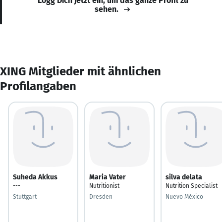
Logg Dich jetzt ein, um das ganze Profil zu
sehen.
XING Mitglieder mit ähnlichen
Profilangaben
Suheda Akkus
Maria Vater
silva delata
---
Nutritionist
Nutrition Specialist
Stuttgart
Dresden
Nuevo México