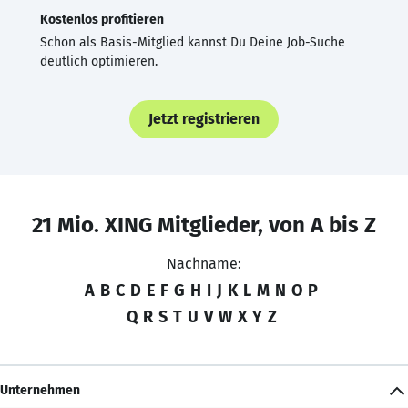
Kostenlos profitieren
Schon als Basis-Mitglied kannst Du Deine Job-Suche
deutlich optimieren.
Jetzt registrieren
21 Mio. XING Mitglieder, von A bis Z
Nachname:
A
B
C
D
E
F
G
H
I
J
K
L
M
N
O
P
Q
R
S
T
U
V
W
X
Y
Z
Unternehmen