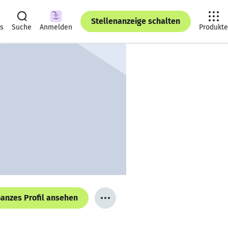
Stellenanzeige schalten
ts
Suche
Anmelden
Produkte
anzes Profil ansehen