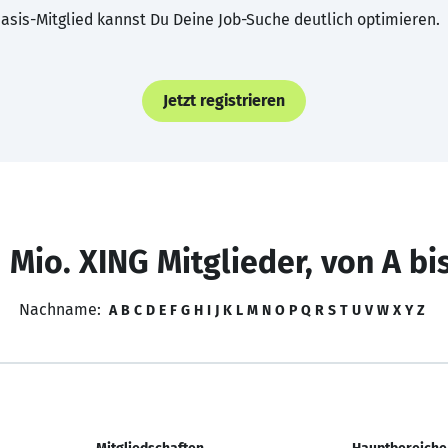
asis-Mitglied kannst Du Deine Job-Suche deutlich optimieren.
Jetzt registrieren
 Mio. XING Mitglieder, von A bi
Nachname:
A
B
C
D
E
F
G
H
I
J
K
L
M
N
O
P
Q
R
S
T
U
V
W
X
Y
Z