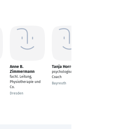
Anne B.
Tanja Horrelt
Ralf Brinkmann
Zimmermann
psychologischer
Sport- und
fachl. Leitung,
Coach
Fitnesskaufmann /
Physiotherapie und
Fitnessfachwirt
Bayreuth
Co.
Nürnberg
Dresden