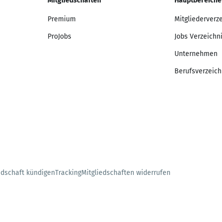
Mitgliedschaften
Hauptbereiche
Premium
Mitgliederverz
ProJobs
Jobs Verzeichn
Unternehmen
Berufsverzeich
edschaft kündigen
Tracking
Mitgliedschaften widerrufen