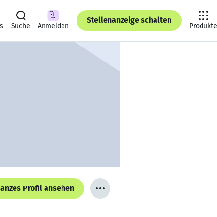
Stellenanzeige schalten
ts
Suche
Anmelden
Produkte
anzes Profil ansehen