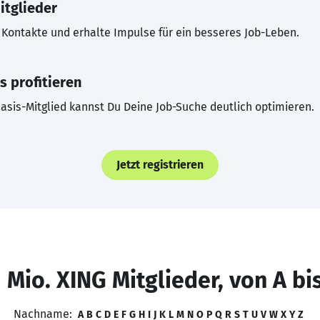
itglieder
Kontakte und erhalte Impulse für ein besseres Job-Leben.
s profitieren
asis-Mitglied kannst Du Deine Job-Suche deutlich optimieren.
Jetzt registrieren
 Mio. XING Mitglieder, von A bi
Nachname:
A
B
C
D
E
F
G
H
I
J
K
L
M
N
O
P
Q
R
S
T
U
V
W
X
Y
Z