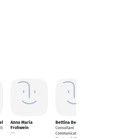
el
Anna Maria
Bettina Bergbauer
Sina Kramer
Frohwein
ll
Consultant
Ausbildung zur
---
Communications
Automobilkaufmann