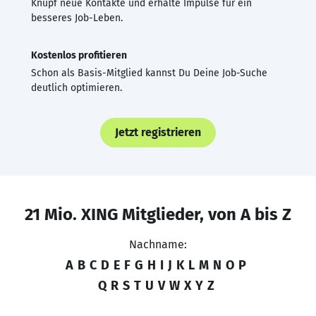
Knüpf neue Kontakte und erhalte Impulse für ein
besseres Job-Leben.
Kostenlos profitieren
Schon als Basis-Mitglied kannst Du Deine Job-Suche
deutlich optimieren.
Jetzt registrieren
21 Mio. XING Mitglieder, von A bis Z
Nachname:
A
B
C
D
E
F
G
H
I
J
K
L
M
N
O
P
Q
R
S
T
U
V
W
X
Y
Z