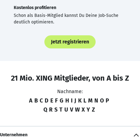
Kostenlos profitieren
Schon als Basis-Mitglied kannst Du Deine Job-Suche
deutlich optimieren.
Jetzt registrieren
21 Mio. XING Mitglieder, von A bis Z
Nachname:
A
B
C
D
E
F
G
H
I
J
K
L
M
N
O
P
Q
R
S
T
U
V
W
X
Y
Z
Unternehmen