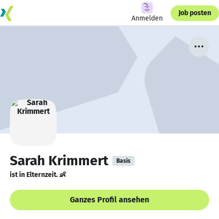
Job posten
Anmelden
Sarah Krimmert
Basis
ist in Elternzeit. 👶
Ganzes Profil ansehen