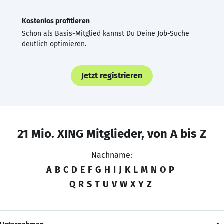
Kostenlos profitieren
Schon als Basis-Mitglied kannst Du Deine Job-Suche
deutlich optimieren.
Jetzt registrieren
21 Mio. XING Mitglieder, von A bis Z
Nachname:
A
B
C
D
E
F
G
H
I
J
K
L
M
N
O
P
Q
R
S
T
U
V
W
X
Y
Z