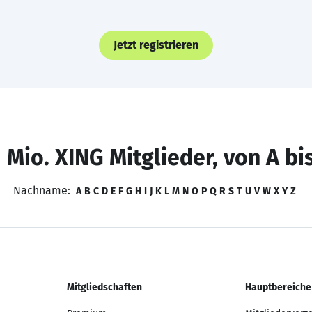
Jetzt registrieren
 Mio. XING Mitglieder, von A bi
Nachname:
A
B
C
D
E
F
G
H
I
J
K
L
M
N
O
P
Q
R
S
T
U
V
W
X
Y
Z
Mitgliedschaften
Hauptbereiche