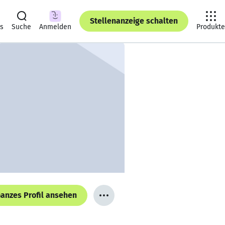
Stellenanzeige schalten
ts
Suche
Anmelden
Produkte
anzes Profil ansehen