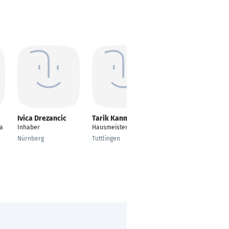
Ivica Drezancic
Tarik Kanmaz
Daniel Frisch
a
Inhaber
Hausmeister
Geschäftsführer
Nürnberg
Tuttlingen
Schwarzenberg/Erzge
b.