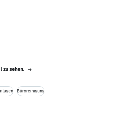
il zu sehen.
nlagen
Büroreinigung