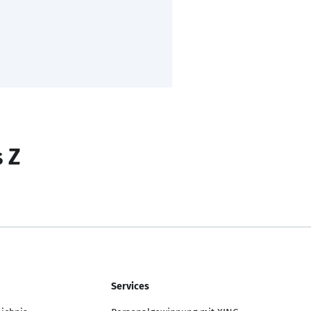
s Z
Services