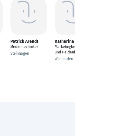
Patrick Arendt
Katharina Grau
Paul Busch
Medientechniker
Marketingberaterin
Senior Referent
und Heldenhelferin
Kunden- und
Steinhagen
Produktmanagement
Wiesbaden
- Produktmanager
Karten
Berlin