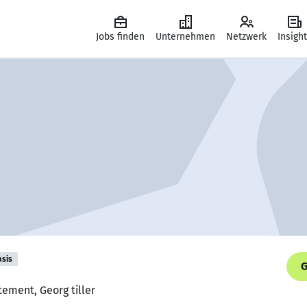
Jobs finden
Unternehmen
Netzwerk
Insigh
asis
G
tement, Georg tiller