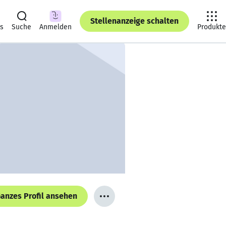
Stellenanzeige schalten
ts
Suche
Anmelden
Produkte
anzes Profil ansehen