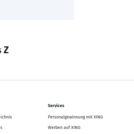
s Z
Services
eichnis
Personalgewinnung mit XING
is
Werben auf XING