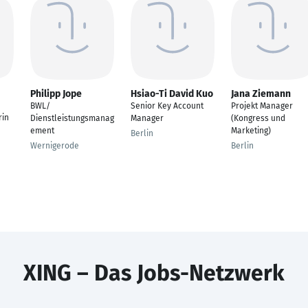
Philipp Jope
Hsiao-Ti David Kuo
Jana Ziemann
BWL/
Senior Key Account
Projekt Manager
rin
Dienstleistungsmanag
Manager
(Kongress und
ement
Marketing)
Berlin
Wernigerode
Berlin
XING – Das Jobs-Netzwerk