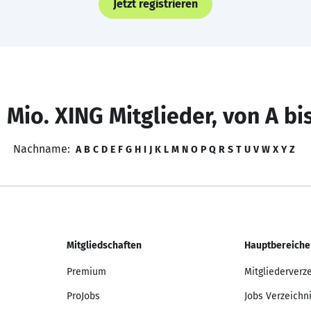
Jetzt registrieren
 Mio. XING Mitglieder, von A bi
Nachname:
A
B
C
D
E
F
G
H
I
J
K
L
M
N
O
P
Q
R
S
T
U
V
W
X
Y
Z
Mitgliedschaften
Hauptbereiche
Premium
Mitgliederverz
ProJobs
Jobs Verzeichn