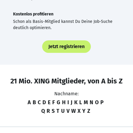
Kostenlos profitieren
Schon als Basis-Mitglied kannst Du Deine Job-Suche
deutlich optimieren.
Jetzt registrieren
21 Mio. XING Mitglieder, von A bis Z
Nachname:
A
B
C
D
E
F
G
H
I
J
K
L
M
N
O
P
Q
R
S
T
U
V
W
X
Y
Z