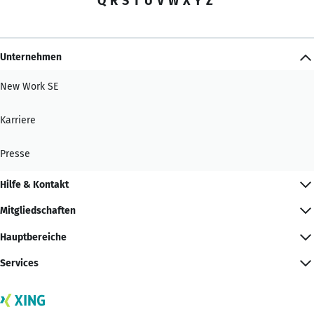
Q
R
S
T
U
V
W
X
Y
Z
Unternehmen
New Work SE
Karriere
Presse
Hilfe & Kontakt
Mitgliedschaften
Hauptbereiche
Services