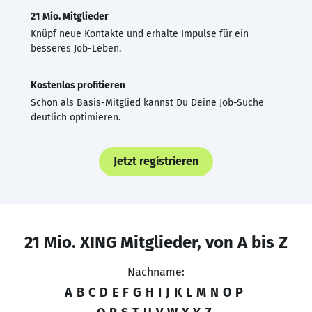
21 Mio. Mitglieder
Knüpf neue Kontakte und erhalte Impulse für ein
besseres Job-Leben.
Kostenlos profitieren
Schon als Basis-Mitglied kannst Du Deine Job-Suche
deutlich optimieren.
Jetzt registrieren
21 Mio. XING Mitglieder, von A bis Z
Nachname:
A
B
C
D
E
F
G
H
I
J
K
L
M
N
O
P