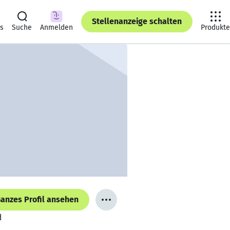
Stellenanzeige schalten
ts
Suche
Anmelden
Produkte
anzes Profil ansehen
d