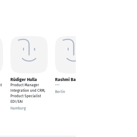
Rüdiger Hulla
Rashmi Balasada
Aliriza Celebi
st
Product Manager
---
Senior Specialist IT
Integration und CRM,
Integration
Berlin
Product Specialist
Heidelberg
EDI/EAI
Hamburg