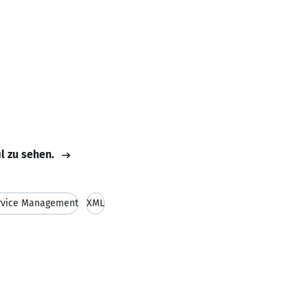
il zu sehen.
ervice Management
XML