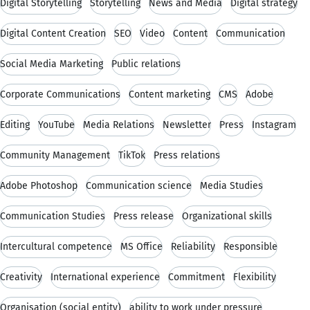
Digital Storytelling
Storytelling
News and Media
Digital strategy
Digital Content Creation
SEO
Video
Content
Communication
Social Media Marketing
Public relations
Corporate Communications
Content marketing
CMS
Adobe
Editing
YouTube
Media Relations
Newsletter
Press
Instagram
Community Management
TikTok
Press relations
Adobe Photoshop
Communication science
Media Studies
Communication Studies
Press release
Organizational skills
Intercultural competence
MS Office
Reliability
Responsible
Creativity
International experience
Commitment
Flexibility
Organisation (social entity)
ability to work under pressure