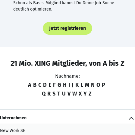
Schon als Basis-Mitglied kannst Du Deine Job-Suche
deutlich optimieren.
Jetzt registrieren
21 Mio. XING Mitglieder, von A bis Z
Nachname:
A
B
C
D
E
F
G
H
I
J
K
L
M
N
O
P
Q
R
S
T
U
V
W
X
Y
Z
Unternehmen
New Work SE