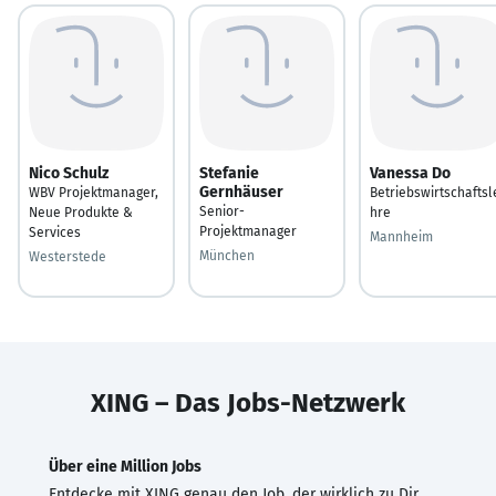
Nico Schulz
Stefanie
Vanessa Do
Gernhäuser
WBV Projektmanager,
Betriebswirtschaftsl
Senior-
Neue Produkte &
hre
Projektmanager
Services
Mannheim
München
Westerstede
XING – Das Jobs-Netzwerk
Über eine Million Jobs
Entdecke mit XING genau den Job, der wirklich zu Dir