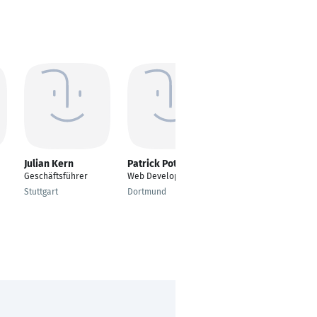
Julian Kern
Patrick Potthoff
Marvin Bernd
Geschäftsführer
Web Developer
Frontend Web
Developer & IT-
Stuttgart
Dortmund
Consultant
Frankfurt am Main