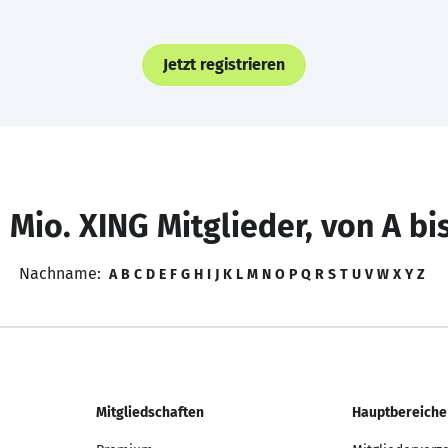
Jetzt registrieren
 Mio. XING Mitglieder, von A bi
Nachname:
A
B
C
D
E
F
G
H
I
J
K
L
M
N
O
P
Q
R
S
T
U
V
W
X
Y
Z
Mitgliedschaften
Hauptbereiche