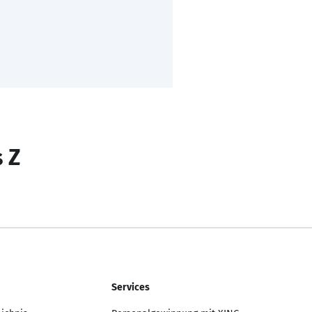
s Z
Services