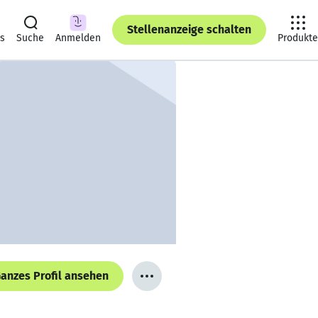
Stellenanzeige schalten
ts
Suche
Anmelden
Produkte
anzes Profil ansehen