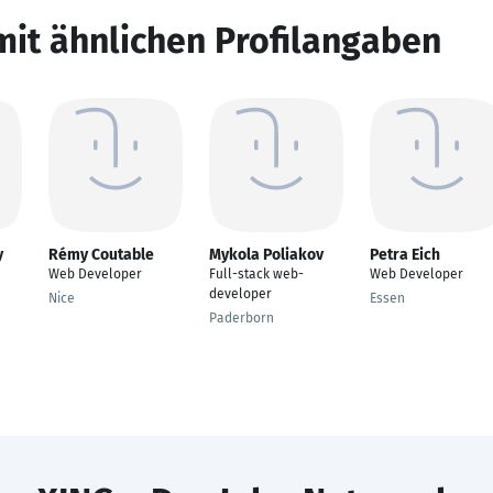
mit ähnlichen Profilangaben
y
Rémy Coutable
Mykola Poliakov
Petra Eich
Web Developer
Full-stack web-
Web Developer
developer
Nice
Essen
Paderborn