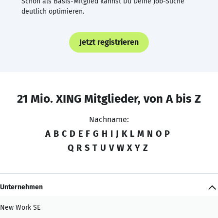
Schon als Basis-Mitglied kannst Du Deine Job-Suche
deutlich optimieren.
Jetzt registrieren
21 Mio. XING Mitglieder, von A bis Z
Nachname:
A
B
C
D
E
F
G
H
I
J
K
L
M
N
O
P
Q
R
S
T
U
V
W
X
Y
Z
Unternehmen
New Work SE