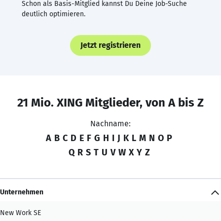
Schon als Basis-Mitglied kannst Du Deine Job-Suche
deutlich optimieren.
Jetzt registrieren
21 Mio. XING Mitglieder, von A bis Z
Nachname:
A
B
C
D
E
F
G
H
I
J
K
L
M
N
O
P
Q
R
S
T
U
V
W
X
Y
Z
Unternehmen
New Work SE