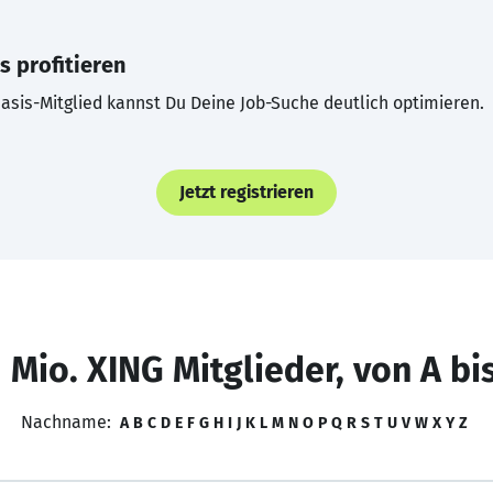
s profitieren
asis-Mitglied kannst Du Deine Job-Suche deutlich optimieren.
Jetzt registrieren
 Mio. XING Mitglieder, von A bi
Nachname:
A
B
C
D
E
F
G
H
I
J
K
L
M
N
O
P
Q
R
S
T
U
V
W
X
Y
Z