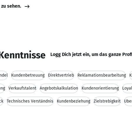
e zu sehen.
Kenntnisse
Logg Dich jetzt ein, um das ganze Prof
ndel
Kundenbetreuung
Direktvertrieb
Reklamationsbearbeitung
K
ung
Verkaufstalent
Angebotskalkulation
Kundenorientierung
Loyal
ck
Technisches Verständnis
Kundenbeziehung
Zielstrebigkeit
Übe