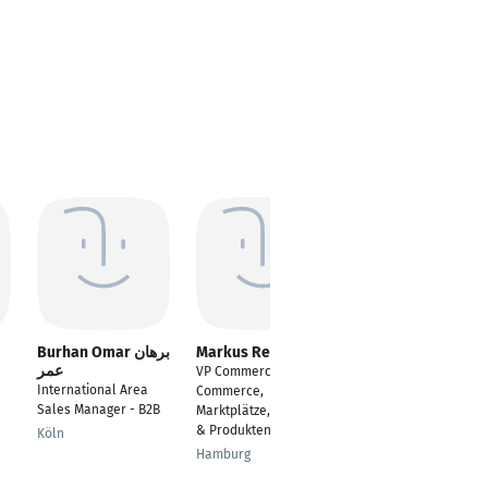
Burhan Omar برهان
Markus Reiners
Christina Guski
عمر
VP Commercial | E-
---
International Area
Commerce,
Bargteheide
Sales Manager - B2B
Marktplätze, Category
& Produktentwicklung
Köln
Hamburg