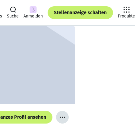
Stellenanzeige schalten
ts
Suche
Anmelden
Produkte
anzes Profil ansehen