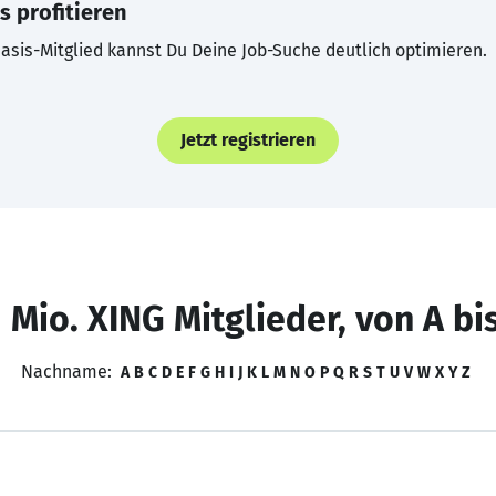
s profitieren
asis-Mitglied kannst Du Deine Job-Suche deutlich optimieren.
Jetzt registrieren
 Mio. XING Mitglieder, von A bi
Nachname:
A
B
C
D
E
F
G
H
I
J
K
L
M
N
O
P
Q
R
S
T
U
V
W
X
Y
Z