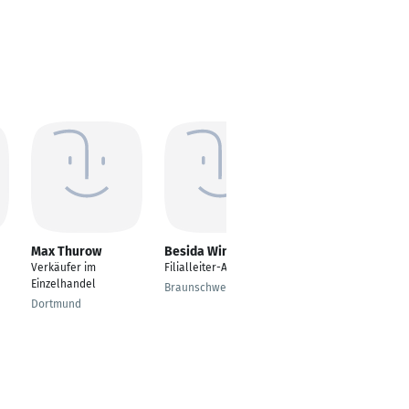
Max Thurow
Besida Winkler
Szilvia Falvai
Verkäufer im
Filialleiter-Assistent
Store Manager
Einzelhandel
Braunschweig
Singen
Dortmund