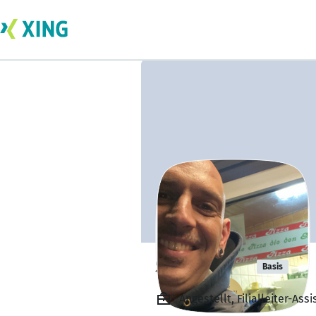
Sascha Bill
Basis
Angestellt, Filialleiter-As