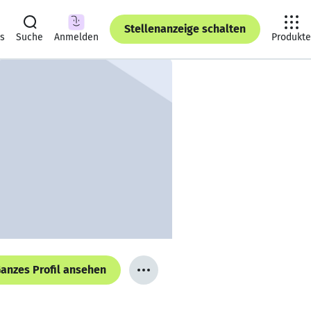
Stellenanzeige schalten
ts
Suche
Anmelden
Produkte
anzes Profil ansehen