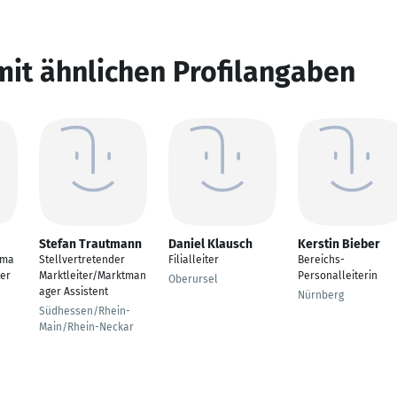
mit ähnlichen Profilangaben
Stefan Trautmann
Daniel Klausch
Kerstin Bieber
fma
Stellvertretender
Filialleiter
Bereichs-
ter
Marktleiter/Marktman
Personalleiterin
Oberursel
ager Assistent
Nürnberg
Südhessen/Rhein-
Main/Rhein-Neckar