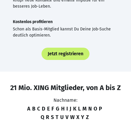
Knüpf neue Kontakte und erhalte Impulse für ein
besseres Job-Leben.
Kostenlos profitieren
Schon als Basis-Mitglied kannst Du Deine Job-Suche
deutlich optimieren.
Jetzt registrieren
21 Mio. XING Mitglieder, von A bis Z
Nachname:
A
B
C
D
E
F
G
H
I
J
K
L
M
N
O
P
Q
R
S
T
U
V
W
X
Y
Z