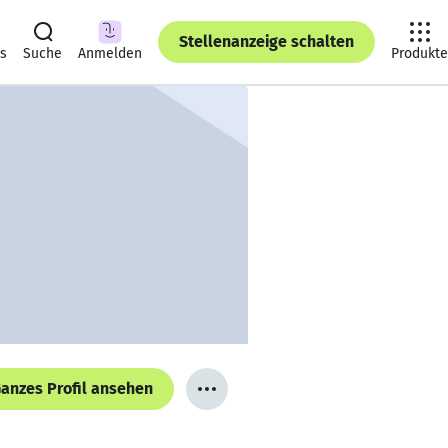
Stellenanzeige schalten
ts
Suche
Anmelden
Produkte
anzes Profil ansehen