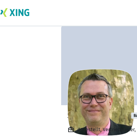
Sascha Glombik
B
Angestellt, Vertriebsleiter