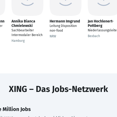
ann
Annika Bianca
Hermann Imgrund
Jan Hochlenert-
Chmielewski
Pottberg
er
Leitung Disposition
Sachbearbeiter
Niederlassungsleite
non-food
Intermodaler Bereich
Bexbach
NRW
Hamburg
XING – Das Jobs-Netzwerk
 Million Jobs