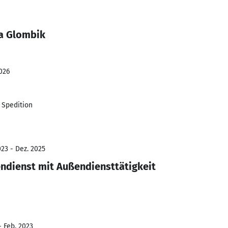
a Glombik
026
 Spedition
23 - Dez. 2025
endienst mit Außendiensttätigkeit
- Feb. 2023