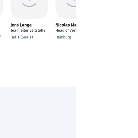
Jens Lange
Nicolas Majorel
Gediminas
Strockis
Teamleiter Leitstelle
Head of Vertical Dairy
r
Allrounder/Logistik
Halle (Saale)
Hamburg
Spezialist
Rickenbach LU,
Kanton Luzern,
Schweiz