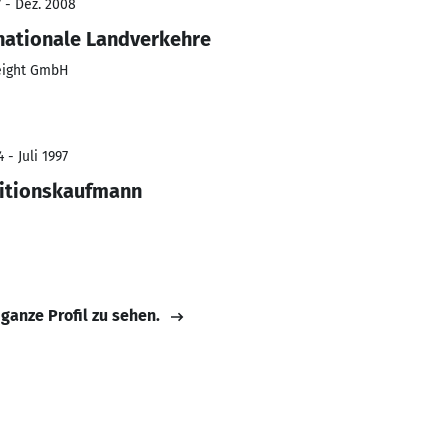
7 - Dez. 2008
nationale Landverkehre
eight GmbH
 - Juli 1997
itionskaufmann
 ganze Profil zu sehen.